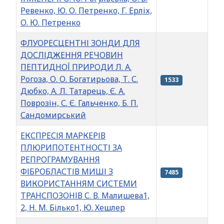
Ревенко, Ю. О. Петренко, Г. Ерліх,
О. Ю. Петренко
ФЛУОРЕСЦЕНТНІ ЗОНДИ ДЛЯ
ДОСЛІДЖЕННЯ РЕЧОВИН
ПЕПТИДНОЇ ПРИРОДИ Л. А.
Рогоза, О. О. Богатирьова, Т. С.
1533
Дюбко, А. Л. Татарець, Є. А.
Поврозін, С. Є. Гальченко, Б. П.
Сандомирський
ЕКСПРЕСІЯ МАРКЕРІВ
ПЛЮРИПОТЕНТНОСТІ ЗА
РЕПРОГРАМУВАННЯ
ФІБРОБЛАСТІВ МИШІ З
7485
ВИКОРИСТАННЯМ СИСТЕМИ
ТРАНСПОЗОНІВ С. В. Малишева1,
2, Н. М. Білько1, Ю. Хешлер