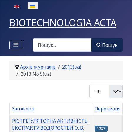
Оберіть свою мову
BIOTECHNOLOGIA ACTA
Пошук
Пошук
Архів журналів
2013(ua)
2013 No 5(ua)
Показувати
Заголовок
Перегляди
РІСТРЕГУЛЯТОРНА АКТИВНІСТЬ
ЕКСТРАКТУ ВОДОРОСТЕЙ О. В.
1957