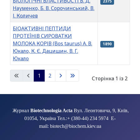
БІОЛОГІЧНІ ВЛАСТИВОСТІ В. Д.
2375
Науменко, Б. В. Сорочинський, В.
І. Количев
БІОАКТИВНІ ПЕПТИДИ
ПРОТЕЇНІВ СИРОВАТКИ
МОЛОКА КОРІВ (Bos taurus) А. В.
1890
Юкало, К. Є. Дацишин, В. Г.
Юкало
Таблиця статей
1
2
Сторінка 1 із 2
Журнал
Biotechnologia Acta
Вул. Леонтовича, 9, Київ,
01054, Україна Тел.:+ (380-44) 234 5974 E-
mail: biotech@biochem.kiev.ua