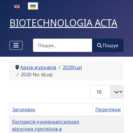
Оберіть свою мову
BIOTECHNOLOGIA ACTA
Пошук
Пошук
Архів журналів
2020(ua)
2020 No. 6(ua)
Показувати
Заголовок
Перегляди
Експресія нуклеокапсидних
вірусних протеїнів в