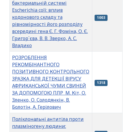
бактериальній системі
Escherichia coli: вплив
кодонового складу та
1003
рівномірності його розподілу
всередині гена Є. Г. Фоміна, О. Є.
Григор`єва, В. В. Зверко, А. С.
Владико
РОЗРОБЛЕННЯ
РЕКОМБІНАНТНОГО
ПОЗИТИВНОГО КОНТРОЛЬНОГО
ЗРАЗКА ДЛЯ ДЕТЕКЦІЇ ВІРУСУ
1318
АФРИКАНСЬКОЇ ЧУМИ СВИНЕЙ
ЗА ДОПОМОГОЮ ПЛР М. Кіт, О.
Зленко, О. Солодянкін, В.
Болотін, А. Герілович
Поліклональні антитіла проти
плазміногену людини: