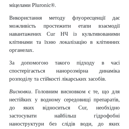
міцелами Pluronic®.
Використання методу флуоресценції дає
можливість простежити етапи взаємодії
навантажених Cur НЧ із культивованими
клітинами та їхню локалізацію в клітинних
органелах.
За допомогою такого підходу в часі
спостерігається нанорозмірна динаміка
розподілу та стійкості лікарських засобів.
Висновки
. Головним висновком є те, що для
нестійких у водному середовищі препаратів,
до яких відноситься Cur, необхідно
застосувати найбільш гідрофобні
наноструктури без слідів води, до яких