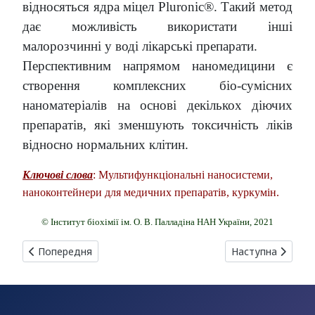
відносяться ядра міцел Pluronic®. Такий метод
дає можливість використати інші
малорозчинні у воді лікарські препарати.
Перспективним напрямом наномедицини є
створення комплексних біо-сумісних
наноматеріалів на основі декількох діючих
препаратів, які зменшують токсичність ліків
відносно нормальних клітин.
Ключові слова
: Мультифункціональні наносистеми,
наноконтейнери для медичних препаратів, куркумін.
© Інститут біохімії ім. О. В. Палладіна НАН України, 2021
Попередня стаття: ПРАКТИЧНЕ ВИКОРИСТАННЯ КОЗИНОГО МО
Наступна стаття:
Попередня
Наступна