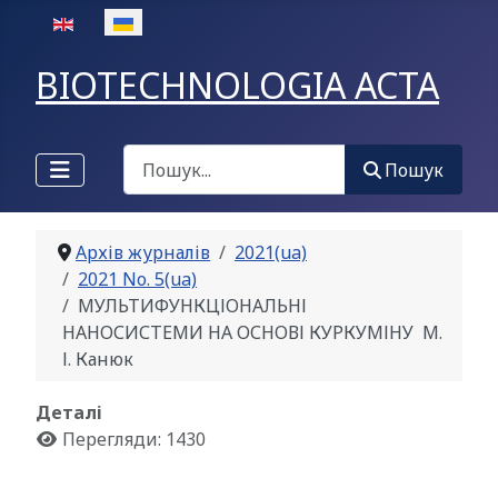
Оберіть свою мову
BIOTECHNOLOGIA ACTA
Пошук
Пошук
Архів журналів
2021(ua)
2021 No. 5(ua)
МУЛЬТИФУНКЦІОНАЛЬНІ
НАНОСИСТЕМИ НА ОСНОВІ КУРКУМІНУ М.
І. Канюк
Деталі
Перегляди: 1430