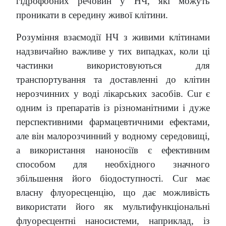
гідрофобних речовин у НЧ, які можуть
проникати в середину живої клітини.
Розуміння взаємодії НЧ з живими клітинами
надзвичайно важливе у тих випадках, коли ці
частинки використовуються для
транспортування та доставленні до клітин
нерозчинних у воді лікарських засобів. Cur є
одним із препаратів із різноманітними і дуже
перспективними фармацевтичними ефектами,
але він малорозчинний у водному середовищі,
а використання наноносіїв є ефективним
способом для необхідного значного
збільшення його біодоступності. Cur має
власну флуоресценцію, що дає можливість
використати його як мультифункціональні
флуоресцентні наносистеми, наприклад, із