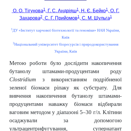
1
1
1
О. О. Тігунова
, Г. С. Андріяш
, Н. Є. Бейко
, О. Г.
2
1
1
Захарова
, С. Г. Прийомов
, С. М. Шульга
1
ДУ «Інститут харчової біотехнології та геноміки» НАН України,
Київ
2
Національний університет біоресурсів і природокористування
України, Київ
Метою роботи було дослідити накопичення
бутанолу штамами-продуцентами роду
Clostridium
з використанням подрібненої
зеленої біомаси ріпаку як субстрату. Для
вивчення накопичення бутанолу штамами-
продуцентами наважку біомаси відбирали
ваговим методом у діапазоні 5–30 г/л. Клітини
осаджували за допомогою
ультрацентрифугування, супернатант