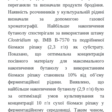
переганяли та визначали продукти бродіння.
Наявність розчинників у культуральній рідині
визначали за допомогою газової
хроматографії. Найбільше накопичення
бутанолу спостерігали за використання штаму
Clostridium
sp. ІМВ В-7570 та подрібненої
біомаси ріпаку (2,3 г/л) як субстрату.
Показано, що оптимальна концентрація
посівного матеріалу для максимального
накопичення бутанолу з використанням
біомаси ріпаку становила 10% від об’єму
ферментаційної рідини. Виявлено, що
найбільше накопичення бутанолу (2,9 г/л) було
за оптимізації умов культивування та
концентрації 10 г/л сухої біомаси ріпаку у
ферментаційному середовищі. Таким чином,