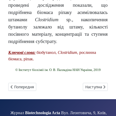
проведені дослідження показали, що
подрібнена біомаса ріпаку асимілювалась
штамами
Clostridium
sp., накопичення
бутанолу залежало від штаму, кількості
посівного матеріалу, концентрації та ступеня
подрібнення субстрату.
Ключові слова:
біобутанол,
Clostridium
, рослинна
біомаса, ріпак.
© Інститут біохімії ім. О. В. Палладіна НАН України, 2019
Попередня стаття: ЕКСПРЕСІЯ РЕЦЕПТОРІВ ЕСТРОГЕНІВ 
Наступна статт
Попередня
Наступна
Журнал
Biotechnologia Acta
Вул. Леонтовича, 9, Київ,