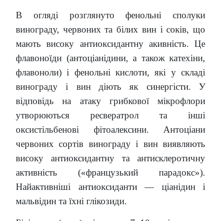
В огляді розглянуто фенольні сполуки
винограду, червоних та білих вин і соків, що
мають високу антиоксидантну акивність. Це
флавоноїди (антоціанідини, а також катехіни,
флавоноли) і фенольні кислоти, які у складі
винограду і вин діють як синергісти. У
відповідь на атаку грибкової мікрофлори
утворюються ресвератрол та інші
оксистільбенові фітоалексини. Антоціани
червоних сортів винограду і вин виявляють
високу антиоксидантну та антисклеротичну
активність («французький парадокс»).
Найактивніші антиоксиданти — ціанідин і
мальвідин та їхні глікозиди.