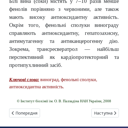
Білі вина (соки) містять у 7–10 разів менше
фенолів порівняно з червоними, але також
мають високу антиоксидантну активність.
Окрім того, фенольні сполуки винограду
справляють антиоксидантну, гепатозахисну,
антимутагенну та антиканцерогенну дію.
Зокрема, трансресвератрол — найбільш
перспективний як кардіопротекторний та
протипухлинний засіб.
Ключові слова:
виноград, фенольні сполуки,
антиоксидантна активність.
© Інститут біохімії ім. О. В. Палладіна НАН України, 2008
Попередня стаття: ВУГЛЕЦЕВІ НАНОТРУБКИ ЯК НОВИЙ КЛАС 
Наступна стаття
Попередня
Наступна