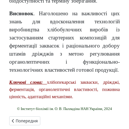
біодоступності та терміну зберігання.
Висновок
. Наголошено на важливості цих
знань для вдосконалення технологій
виробни
цтва хлібобулочних виробів із
застосуванням стартерних композицій для
ферментації заква
сок і раціонального добору
штамів дріжджів з метою регулювання
органолептичних і функ
ціонально-
технологічних властивостей готової продукції.
Ключові слова:
хлібопекарські закваски, дріжджі,
ферментація, органолептичні властивості,
поживна
цінність, адаптаційні механізми.
© Інститут біохімії ім. О. В. Палладіна НАН України, 2024
Попередня стаття: РОСЛИННА СИРОВИНА ЯК ДЖЕРЕЛО МЕ
Попередня