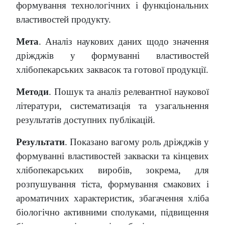
формування технологічних і
функціональних
властивостей продукту.
Мета
. Аналіз наукових даних щодо значення
дріжджів у формуванні властивостей
хлі
бопекарських заквасок та готової продукції.
Методи
. Пошук та аналіз релевантної наукової
літератури, систематизація та узагаль
нення
результатів доступних публікацій.
Результати
. Показано вагому роль дріжджів у
формуванні властивостей закваски та
кінцевих
хлібопекарських виробів, зокрема, для
розпушування тіста, формування смако
вих і
ароматичних характеристик, збагачення хліба
біологічно активними сполуками, під
вищення