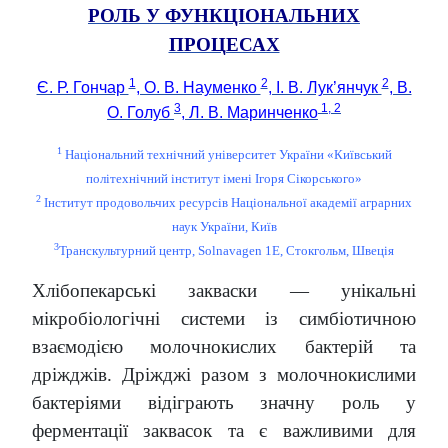
РОЛЬ У ФУНКЦІОНАЛЬНИХ
ПРОЦЕСАХ
1
2
2
Є. Р. Гончар
, О. В. Науменко
, І. В. Лук’янчук
, В.
3
1, 2
О. Голуб
, Л. В. Маринченко
1
Національний технічний університет України
«Київський
політехнічний інститут імені Ігоря Сікорського»
2
Інститут продовольчих ресурсів Національної академії аграрних
наук України, Київ
3
Транскультурний центр, Solnavagen 1E, Стокгольм, Швеція
Хлібопекарські закваски — унікальні
мікробіологічні системи із симбіотичною
взаємоді
єю молочнокислих бактерій та
дріжджів. Дріжджі разом з молочнокислими
бактеріями віді
грають значну роль у
ферментації заквасок та є важливими для