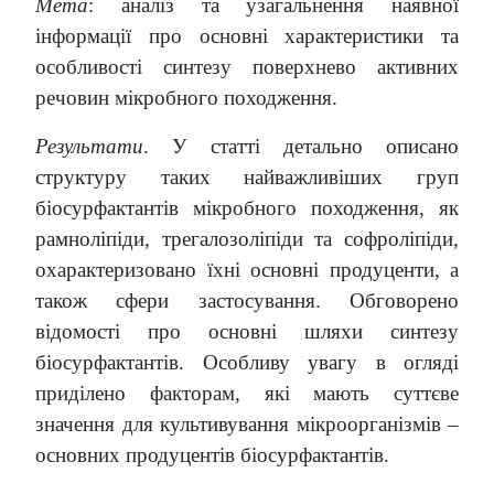
Мета
: аналіз та узагальнення наявної
інформації про основні характеристики та
особливості синтезу поверхнево активних
речовин мікробного походження.
Результати
. У статті детально описано
структуру таких найважливіших груп
біосурфактантів мікробного походження, як
рамноліпіди, трегалозоліпіди та софроліпіди,
охарактеризовано їхні основні продуценти, а
також сфери застосування. Обговорено
відомості про основні шляхи синтезу
біосурфактантів. Особливу увагу в огляді
приділено факторам, які мають суттєве
значення для культивування мікроорганізмів –
основних продуцентів біосурфактантів.