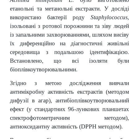
етанольні та метанольні екстракти. У досліді
використано бактерії роду
Staphylococcus
,
ізольовані з ротової порожнини та зіву людей
із запальними захворюваннями, шляхом висіву
їх диференційно на діагностичні живільні
середовища з подальшою ідентифікацією.
Встановлено, що всі ізоляти були
біоплівкоутворювальними.
Згідно з метою дослідження вивчали
антимікробну активність екстрактів (методом
дифузії в агар), антибіоплівкоутворювальний
ефект (у стандартних 96-лункових планшетах
спектрофотометричним методом),
антиоксидантну активність (DPPH методом).