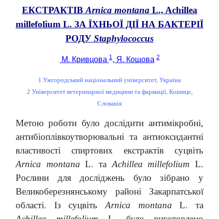
ЕКСТРАКТІВ
Arnica montana
L., Achillea
millefolium L. ЗА ЇХНЬОЇ ДІЇ НА БАКТЕРІЇ
РОДУ
Staphylococcus
1
2
M. Кривцова
, Я. Кощова
1 Ужгородський національний університет, Україна
2 Університет ветеринарної медицини та фармації, Кошице,
Словакія
Метою роботи було дослідити антимікробні,
антибіоплівкоутворювальні та антиоксидантні
властивості спиртових екстрактів суцвіть
Arnica montana
L. та
Achillea millefolium
L.
Рослини для досліджень було зібрано у
Великоберезнянському районі Закарпатської
області. Із суцвіть
Arnica montana
L. та
Achillea millefolium
L. було виготовлено