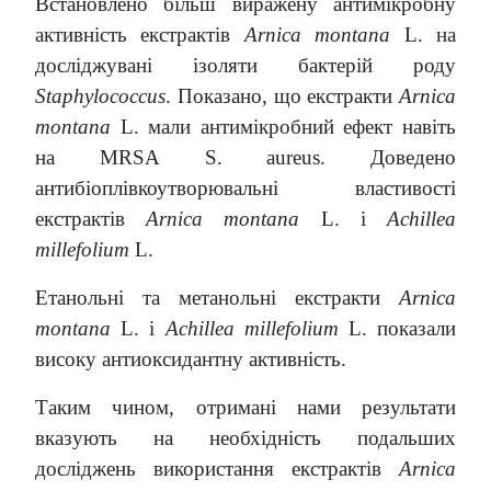
Встановлено більш виражену антимікробну
активність екстрактів
Arnica montana
L. на
досліджувані ізоляти бактерій роду
Staphylococcus
. Показано, що екстракти
Arnica
montana
L. мали антимікробний ефект навіть
на MRSА S. aureus. Доведено
антибіоплівкоутворювальні властивості
екстрактів
Arnica montana
L. і
Achillea
millefolium
L.
Етанольні та метанольні екстракти
Arnica
montana
L. і
Achillea millefolium
L. показали
високу антиоксидантну активність.
Таким чином, отримані нами результати
вказують на необхідність подальших
досліджень використання екстрактів
Arnica