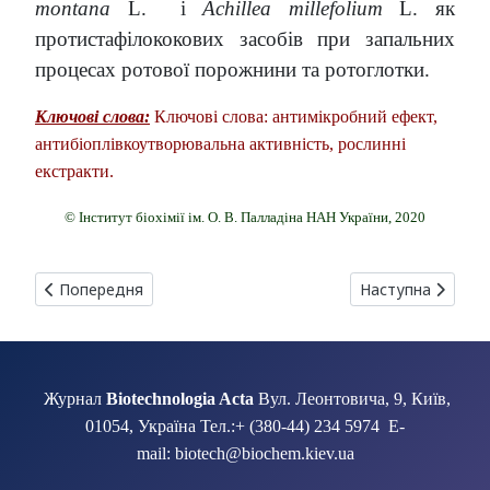
montana
L. і
Achillea millefolium
L. як
протистафілококових засобів при запальних
процесах ротової порожнини та ротоглотки.
Ключові слова:
Ключові слова: антимікробний ефект,
антибіоплівкоутворювальна активність, рослинні
екстракти.
© Інститут біохімії ім. О. В. Палладіна НАН України, 2020
Попередня стаття: АКТИВНІСТЬ in vitro ПРОДИ ГІОЗИН
Наступна статт
Попередня
Наступна
Журнал
Biotechnologia Acta
Вул. Леонтовича, 9, Київ,
01054, Україна Тел.:+ (380-44) 234 5974 E-
mail: biotech@biochem.kiev.ua