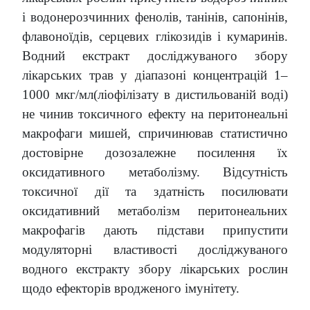
і водонерозчинних фенолів, танінів, сапонінів,
флавоноїдів, серцевих глікозидів і кумаринів.
Водний екстракт досліджуваного збору
лікарських трав у діапазоні концентрацій 1–
1000 мкг/мл(ліофілізату в дистильованій воді)
не чинив токсичного ефекту на перитонеальні
макрофаги мишей, спричинював статистично
достовірне дозозалежне посилення їх
оксидативного метаболізму. Відсутність
токсичної дії та здатність посилювати
оксидативний метаболізм перитонеальних
макрофагів дають підстави припустити
модуляторні властивості досліджуваного
водного екстракту збору лікарських рослин
щодо ефекторів вродженого імунітету.