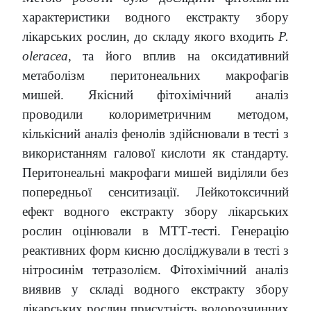
характеристики водного екстракту збору
лікарських рослин, до складу якого входить
P.
oleracea
, та його вплив на оксидативний
метаболізм перитонеальних макрофагів
мишей. Якісний фітохімічний аналіз
проводили колориметричним методом,
кількісний аналіз фенолів здійснювали в тесті з
використанням галової кислоти як стандарту.
Перитонеальні макрофаги мишей виділяли без
попередньої сенситизації. Лейкотоксичний
ефект водного екстракту збору лікарських
рослин оцінювали в МТТ-тесті. Генерацію
реактивних форм кисню досліджували в тесті з
нітросинім тетразолієм. Фітохімічний аналіз
виявив у складі водного екстракту збору
лікарських рослин присутність водорозчинних