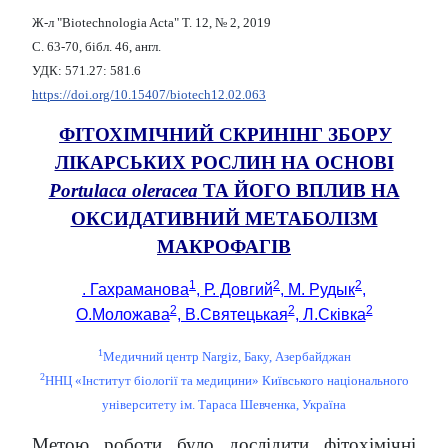
Ж-л "Biotechnologia Acta" Т. 12, № 2, 2019
С. 63-70, бібл. 46, англ.
УДК: 571.27: 581.6
https://doi.org/10.15407/biotech12.02.063
ФІТОХІМІЧНИЙ СКРИНІНГ ЗБОРУ
ЛІКАРСЬКИХ РОСЛИН НА ОСНОВІ
Portulaca oleracea
ТА ЙОГО ВПЛИВ НА
ОКСИДАТИВНИЙ МЕТАБОЛІЗМ
МАКРОФАГІВ
1
2
2
. Гахраманова
, Р. Довгий
, M. Рудык
,
2
2
2
O.Моложава
, В.Святецькая
, Л.Сківка
1
Медичний центр Nargiz, Баку, Азербайджан
2
ННЦ «Інститут біології та медицини» Київського національного
університету ім. Тараса Шевченка, Україна
Метою роботи було дослідити фітохімічні