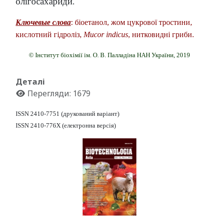
олігосахариди.
Ключевые слова
: біоетанол, жом цукрової тростини,
кислотний гідроліз,
Mucor indicus
, нитковидні гриби.
© Інститут біохімії ім. О. В. Палладіна НАН України, 2019
Деталі
Перегляди: 1679
ISSN 2410-7751 (друкований варіант)
ISSN 2410-776X (електронна версія)