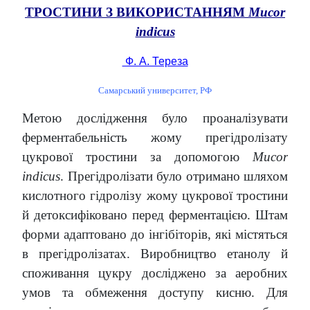
ТРОСТИНИ З ВИКОРИСТАННЯМ
Mucor
indicus
Ф. А. Тереза
Самарський университет, РФ
Метою дослідження було проаналізувати
ферментабельність жому прегідролізату
цукрової тростини за допомогою
Mucor
indicus
. Прегідролізати було отримано шляхом
кислотного гідролізу жому цукрової тростини
й детоксифіковано перед ферментацією. Штам
форми адаптовано до інгібіторів, які містяться
в прегідролізатах. Виробництво етанолу й
споживання цукру досліджено за аеробних
умов та обмеження доступу кисню. Для