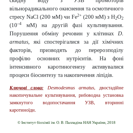
скидну воду з УЗВ промоторів
вільнорадикального окиснення та осмотичного
2+
стресу NaCl (200 мМ) чи Fe
(200 мМ) з Н
О
2
2
–4
(10
мМ) на другій фазі культивування.
Порушення обміну речовин у клітинах
D.
аrmatus
, які спостерігалися за дії хімічних
факторів, призводять до перерозподілу
профілю основних нутрієнтів. На фоні
інтенсивного каротиногенезу активувалися
процеси біосинтезу та накопичення ліпідів.
Ключові слова:
Desmodesmus armatus
, двостадійне
накопичувальне культивування, рибоводна установка
замкнутого водопостачання УЗВ, вторинні
каротиноїди.
© Інститут біохімії ім. О. В. Палладіна НАН України, 2018