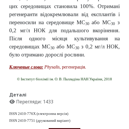
цих середовищах становила 100%. Отримані
регенеранти відокремлювали від експлантів і
переносили на середовище MС
або MС
з
30
30
0,2 мг/л НОК для подальшого вкорінення.
Після одного місяця культивування на
середовищах MС
або MС
з 0,2 мг/л НОК,
30
30
було отримано дорослі рослини.
Ключевые слова:
Physalis
, регенерація.
© Інститут біохімії ім. О. В. Палладіна НАН України, 2018
Деталі
Перегляди: 1433
ISSN 2410-776X (електронна версія)
ISSN 2410-7751 (друкований варіант)