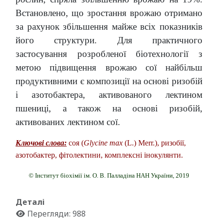
Встановлено, що зростання врожаю отримано
за рахунок збільшення майже всіх показників
його структури. Для практичного
застосування розробленої біотехнології з
метою підвищення врожаю сої найбільш
продуктивними є композиції на основі ризобій
і азотобактера, активованого лектином
пшениці, а також на основі ризобій,
активованих лектином сої.
Ключові слова:
соя (
Glycine max
(L.) Merr.), ризобії,
азотобактер, фітолектини, комплексні інокулянти.
© Інститут біохімії ім. О. В. Палладіна НАН України, 2019
Деталі
Перегляди: 988