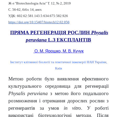
Ж-л "Biotechnologia Acta" Т. 12, № 2, 2019
С. 56-62, бібл. 14, англ.
УДК: 602.62:581.143.5:634.675:582.926
https://doi.org/10.15407/biotech12.02.056
ПРЯМА РЕГЕНЕРАЦІЯ
РОСЛИН
Physalis
peruviana
L.
З ЕКСПЛАНТІВ
О. М. Ярошко, М. В. Кучук
Інститут клітинної біології та генетичної інженерії НАН України,
Київ
Метою роботи було виявлення ефективного
культурального середовища для регенерації
Physalis peruviana
з метою його подальшого
розмноження і отримання дорослих рослин з
регенерантів за умов
in vitro
. У роботі
використані біотехнологічні методи. Після