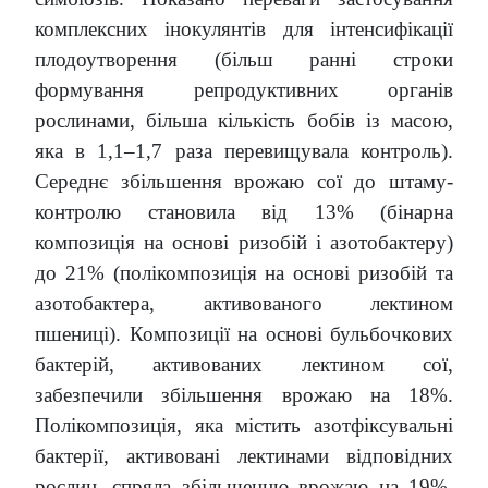
комплексних інокулянтів для інтенсифікації
плодоутворення (більш ранні строки
формування репродуктивних органів
рослинами, більша кількість бобів із масою,
яка в 1,1–1,7 раза перевищувала контроль).
Середнє збільшення врожаю сої до штаму-
контролю становила від 13% (бінарна
композиція на основі ризобій і азотобактеру)
до 21% (полікомпозиція на основі ризобій та
азотобактера, активованого лектином
пшениці). Композиції на основі бульбочкових
бактерій, активованих лектином сої,
забезпечили збільшення врожаю на 18%.
Полікомпозиція, яка містить азотфіксувальні
бактерії, активовані лектинами відповідних
рослин, спряла збільшенню врожаю на 19%.