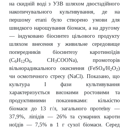
на скидній воді з УЗВ шляхом двостадійного
накопичувального культивування, де на
першому етапі було створено умови для
швидкого нарощування біомаси, а на другому
— індуковано біосинтез цільового продукту
шляхом внесення у живильне середовище
попередників біосинтезу каротиноїдів
(С
Н
О
, СН
СООNa), промоторів
6
12
6
3
вільнорадикального окиснення (FeSO
/H
O
)
4
2
2
чи осмотичного стресу (NaCl). Показано, що
культура І фази культивування
характеризується високими ростовими та
продуктивними показниками: кількістю
біомаси до 13 г/л, загального протеїну —
37,9%, ліпідів — 26% та сумарних кароти
ноїдів — 7,5% в 1 г сухої біомаси. Серед