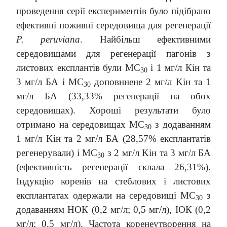
проведення серії експериментів було підібрано
ефективні поживні середовища для регенерації
P. peruviana
. Найбільш ефективними
середовищами для регенерації пагонів з
листових експлантів були MС
і 1 мг/л Кін та
30
3 мг/л БА і MС
доповннене 2 мг/л Kін та 1
30
мг/л БА (33,33% регенерації на обох
середовищах). Хороші результати було
отримано на середовищах MС
з додаванням
30
1 мг/л Kін та 2 мг/л БА (28,57% експлантатів
регенерували) і MС
з 2 мг/л Kін та 3 мг/л БА
30
(ефективність регенерації склала 26,31%).
Індукцію коренів на стеблових і листових
експлантатах одержали на середовищі MС
з
30
додаванням НОК (0,2 мг/л; 0,5 мг/л), ІОК (0,2
мг/л; 0,5 мг/л). Частота коренеутворення на