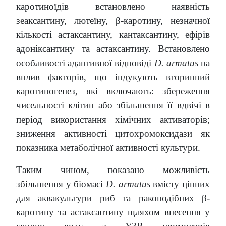
каротиноїдів встановлено наявність
зеаксантину, лютеїну, β-каротину, незначної
кількості астаксантину, кантаксантину, ефірів
адоніксантину та астаксантину. Встановлено
особливості адаптивної відповіді
D. armatus
на
вплив факторів, що індукують вторинний
каротиногенез, які включають: збереження
чисельності клітин або збільшення її вдвічі в
період використання хімічних активаторів;
зниження активності цитохромоксидази як
показника метаболічної активності культури.
Таким чином, показано можливість
збільшення у біомасі
D. аrmatus
вмісту цінних
для аквакультури риб та ракоподібних β-
каротину та астаксантину щляхом внесення у