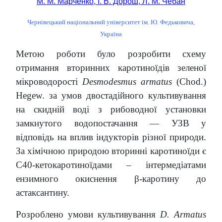
М. М. Марченко, І. В. Дорош, Л. М. Чебан
Чернівецький національний університет ім. Ю. Федьковича,
Україна
Метою роботи було розробити схему
отримання вторинних каротиноїдів зеленої
мікроводорості
Desmodesmus armatus
(Chod.)
Hegew. за умов двостадійного культивування
на скидній воді з рибоводної установки
замкнутого водопостачання — УЗВ у
відповідь на вплив індукторів різної природи.
За хімічною природою вторинні каротиноїди є
С40-кетокаротиноїдами – інтермедіатами
ензимного окиснення β-каротину до
астаксантину.
Розроблено умови культивування
D. Armatus