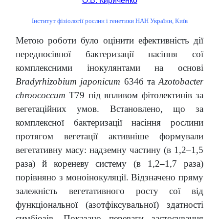
О.В. Кириченко
Інститут фізіології рослин і генетики НАН України, Київ
Метою роботи було оцінити ефективність дії
передпосівної бактеризації насіння сої
комплексними інокулянтами на основі
Bradyrhizobium japonicum
634б та
Azotobacter
chroococcum
Т79 під впливом фітолектинів за
вегетаційних умов. Встановлено, що за
комплексної бактеризації насіння рослини
протягом вегетації активніше формували
вегетативну масу: надземну частину (в 1,2–1,5
раза) й кореневу систему (в 1,2–1,7 раза)
порівняно з моноінокуляції. Відзначено пряму
залежність вегетативного росту сої від
функціональної (азотфіксувальної) здатності
симбіозів. Показано переваги застосування