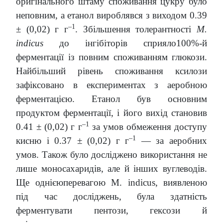
оригінального штаму споживання цукру було
неповним, а етанол вироблявся з виходом 0.39
–1
± (0,02) г г
. Збільшення толерантності
M.
indicus
до інгібіторів сприяло100%-й
ферментації із повним споживанням глюкози.
Найбільший рівень споживання ксилози
зафіксовано в експериментах з аеробною
ферментацією. Етанол був основним
продуктом ферментації, і його вихід становив
–1
0.41 ± (0,02) г г
за умов обмеження доступу
–1
кисню і 0.37 ± (0,02) г г
— за аеробних
умов. Також було досліджено використання не
лише моносахаридів, але й інших вуглеводів.
Ще однієюперевагою M. indicus, виявленою
під час досліджень, була здатність
ферментувати пентози, гексози й