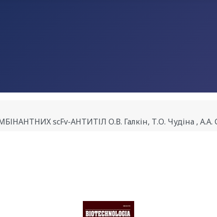
НТНИХ scFv-АНТИТІЛ О.В. Галкін, Т.О. Чудіна , А.А. С