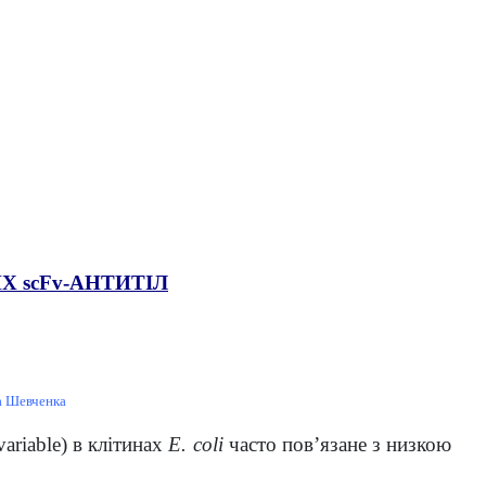
 scFv-АНТИТІЛ
са Шевченка
ariable) в клітинах
E. coli
часто пов’язане з низкою