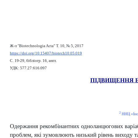
Ж-л "Biotechnologia Acta" Т. 10, № 5, 2017
https://doi.org/10.15407/biotech10.05.019
С. 19-29, бібліогр. 16, англ.
УДК: 577.27:616.097
ПІДВИЩЕННЯ Е
2
ННЦ «Інс
Одержання рекомбінантних одноланцюгових варіабел
проблем, які зумовлюють низький рівень виходу т