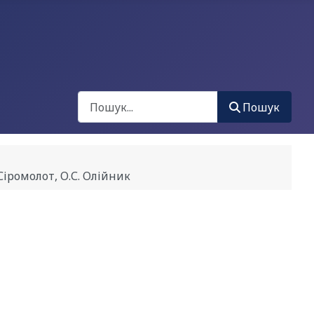
Пошук
Пошук
іромолот, О.С. Олійник