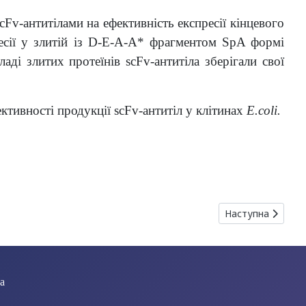
cFv-антитілами на ефективність експресії кінцевого
ресії у злитій із D-E-A-A* фрагментом SpA формі
аді злитих протеїнів scFv-антитіла зберігали свої
тивності продукції scFv-антитіл у клітинах
E.coli.
Мрук, В. М. Голіан, Л. П. Бучацький
Наступна стаття
Наступна
ua