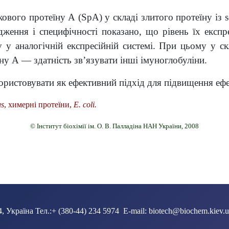
вого протеїну А (SpA) у складі злитого протеїну із s
одження і специфічності показано, що рівень їх експ
 у аналогічній експресійній системі. При цьому у скл
їну А — здатність зв’язувати інші імуноглобуліни.
истовувати як ефективний підхід для підвищення ефек
us
, химерні протеїни,
E. coli.
© Інститут біохімії ім. О. В. Палладіна НАН України, 2008
ВИКОРИСТАННЯМ КРІОКОНСЕРВОВАНОЇ СПЕРМИ Л. П. Драган, А. І. 
, Україна Тел.:+ (380-44) 234 5974 E-mail: biotech@biochem.kiev.