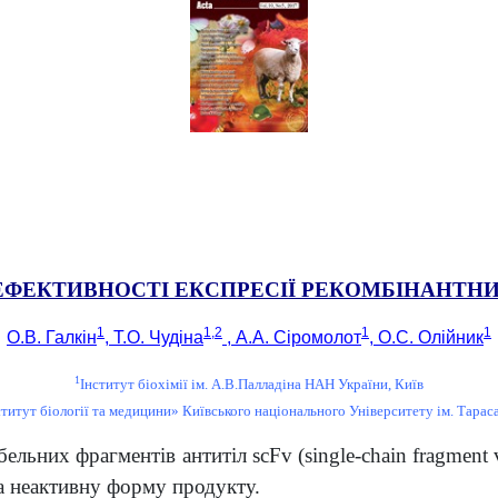
ФЕКТИВНОСТІ ЕКСПРЕСІЇ РЕКОМБІНАНТНИХ
1
1,2
1
1
О.В. Галкін
, Т.О. Чудіна
, А.А. Сіромолот
, О.С. Олійник
1
Інститут біохімії ім. А.В.Палладіна НАН України, Київ
титут біології та медицини» Київського національного Університету ім. Тара
ьних фрагментів антитіл scFv (single-chain fragment v
а неактивну форму продукту.