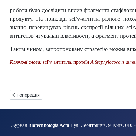
роботи було дослідити вплив фрагмента стафілококо
продукту. На прикладі scFv-антитіл різного пох
значно перевищував рівень експресії вільних scFv
антигензв’язувальні властивості, а фрагмент проте
Таким чином, запропоновану стратегію можна викор
Ключові слова:
scFv-антитіла, протеїн
А Staphylococcus aure
Попередня стаття: ТЕХНОЛОГІЯ ВІДТВОРЕННЯ СТЕРЛЯДІ З 
Попередня
Журнал
Biotechnologia Acta
Вул. Леонтовича, 9, Київ, 01054