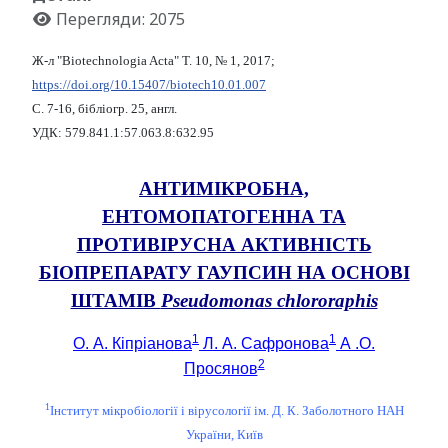
Перегляди: 2075
Ж-л "Biotechnologia Acta" Т. 10, № 1, 2017;
https://doi.org/10.15407/biotech10.01.007
С. 7-16, бібліогр. 25, англ.
УДК: 579.841.1:57.063.8:632.95
АНТИМІКРОБНА,
ЕНТОМОПАТОГЕННА ТА
ПРОТИВІРУСНА АКТИВНІСТЬ
БІОПРЕПАРАТУ ГАУПСИН НА ОСНОВІ
ШТАМІВ
Pseudomonas chlororaphis
1
1
О. А. Кіпріанова
Л. А. Сафронова
А .О.
2
Просянов
1
Інститут мікробіології і вірусології ім. Д. К. Заболотного НАН
України, Київ