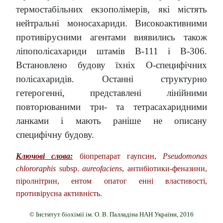
термостабільних екзополімерів, які містять
нейтральні моносахариди. Високоактивними
противірусними агентами виявились також
ліпополісахариди штамів В-111 і В-306.
Встановлено будову їхніх О-специфічних
полісахаридів. Останні структурно
гетерогенні, представлені лінійними
повторюваними три- та тетрасахаридними
ланками і мають раніше не описану
специфічну будову.
Ключові слова:
біопрепарат гаупсин,
Pseudomonas
chlororaphis
subsp.
aureofaciens
, антибіотики-феназини,
піролнітрин, ентом опатог енні властивості,
противірусна активність.
© Інститут біохімії ім. О. В. Палладіна НАН України, 2016