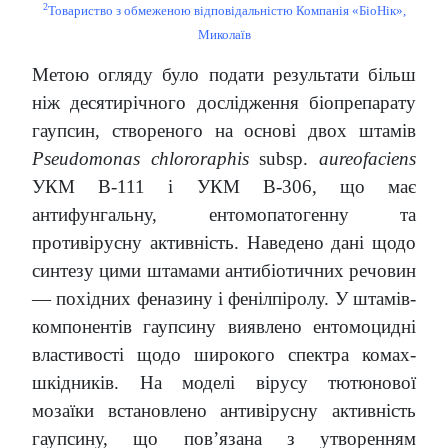
2
Товариство з обмеженою відповідальністю Компанія «БіоНік»,
Миколаїв
Метою огляду було подати результати більш
ніж десятирічного дослідження біопрепарату
гаупсин, створеного на основі двох штамів
Pseudomonas chlororaphis
subsp.
aureofaciens
УКМ В-111 і УКМ В-306, що має
антифунгальну, ентомопатогенну та
противірусну активність. Наведено дані щодо
синтезу цими штамами антибіотичних речовин
— похідних феназину і фенілпіролу. У штамів-
компонентів гаупсину виявлено ентомоцидні
властивості щодо широкого спектра комах-
шкідників. На моделі вірусу тютюнової
мозаїки встановлено антивірусну активність
гаупсину, що пов’язана з утворенням