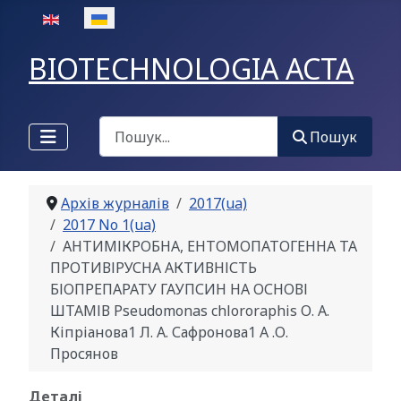
Оберіть свою мову
BIOTECHNOLOGIA ACTA
Пошук
Пошук
Архів журналів
2017(ua)
2017 No 1(ua)
АНТИМІКРОБНА, ЕНТОМОПАТОГЕННА ТА
ПРОТИВІРУСНА АКТИВНІСТЬ
БІОПРЕПАРАТУ ГАУПСИН НА ОСНОВІ
ШТАМІВ Pseudomonas chlororaphis О. А.
Кіпріанова1 Л. А. Сафронова1 А .О.
Просянов
Деталі