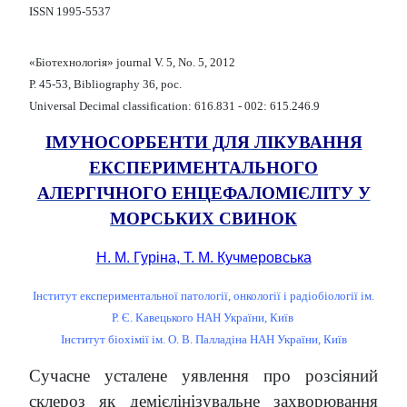
ISSN 1995-5537
«Біотехнологія» journal V. 5, No. 5, 2012
Р. 45-53, Bibliography 36, рос.
Universal Decimal classification: 616.831 - 002: 615.246.9
ІМУНОСОРБЕНТИ ДЛЯ ЛІКУВАННЯ
ЕКСПЕРИМЕНТАЛЬНОГО
АЛЕРГІЧНОГО ЕНЦЕФАЛОМІЄЛІТУ У
МОРСЬКИХ СВИНОК
Н. М. Гуріна, Т. М. Кучмеровська
Інститут експериментальної патології, онкології і радіобіології ім.
Р. Є. Кавецького НАН України, Київ
Інститут біохімії ім. О. В. Палладіна НАН України, Київ
Сучасне усталене уявлення про розсіяний
склероз як демієлінізувальне захворювання