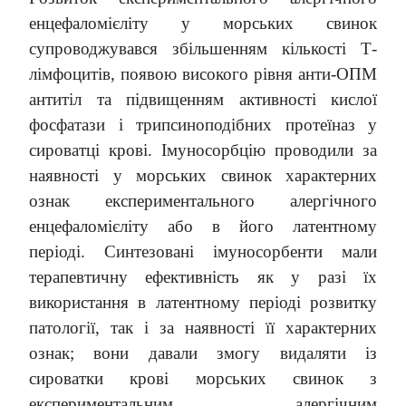
енцефаломієліту у морських свинок
супроводжувався збільшенням кількості Т-
лімфоцитів, появою високого рівня анти-ОПМ
антитіл та підвищенням активності кислої
фосфатази і трипсиноподібних протеїназ у
сироватці крові. Імуносорбцію проводили за
наявності у морських свинок характерних
ознак експериментального алергічного
енцефаломієліту або в його латентному
періоді. Синтезовані імуносорбенти мали
терапевтичну ефективність як у разі їх
використання в латентному періоді розвитку
патології, так і за наявності її характерних
ознак; вони давали змогу видаляти із
сироватки крові морських свинок з
експериментальним алергічним