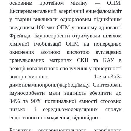
основним протеїном мієліну — ОПМ.
Експериментальний алергічний енцефаломієліт
у тварин викликали одноразовим підшкірним
введенням 100 мкг ОПМ у повному ад’юванті
Фрейнда. Імуносорбенти отримували шляхом
хімічної імобілізації ОПМ на попередньо
окиснених азотною кислотою вуглецевих
гранульованих матрицях СКН та КАУ в
реакції ковалентного сполучення у присутності
водорозчинного 1-етил-3-(3-
диметиламінопропіл)карбодіїміду. Синтезовані
імуносорбенти мали здатність зберігати до
84% та 90% поглинальної ємності стосовно
низько- і середньомолекулярних сполук
ендогенного походження, відповідно.
Розвиток експериментального алергічного