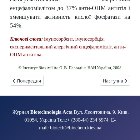
енцефаломієлітом до 37% анти-ОПМ антитіл і
зменшувати активність кислої фосфатази на
54%.
Ключові слова:
імуносорбент, імуносорбція,
експериментальний алергічний енцефаломієліт, анти-
ОПМ антитіла.
© Інститут біохімії ім. О. В. Палладіна НАН України, 2008
Попередня стаття: ЕФЕКТИВНА ДЕГРАДАЦІЯ ПОЛІВІНІЛОВОГ
Наступна стаття
Попередня
Наступна
Журнал
Biotechnologia Acta
Вул. Леонтовича, 9, Київ,
01054, Україна Тел.:+ (380-44) 234 5974 E-
mail: biotech@biochem.kiev.ua