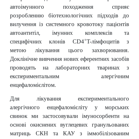
автоімунного походження сприяє
розробленню біотехнологічних підходів до
вилучення із системного кровотоку пацієнтів
автоантитіл, імунних комплексів та
+
специфічних клонів CD4
T-лімфоцитів з
метою лікування цього захворювання.
Доклінічне вивчення нових еферентних засобів
проводять на лабораторних тваринах з
експериментальним алергічним
енцефаломієлітом.
Для лікування експериментального
алергічного енцефаломієліту у морських
свинок ми застосовували імуносорбенти на
основі окиснених вуглецевих гранульованих
матриць СКН та КАУ з іммобілізованим